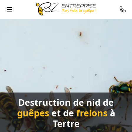
0478
Destruction de nid de
guêpes
et de
frelons
à
Tertre