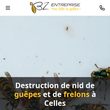
0478
Destruction de nid de
guêpes
et de
frelons
à
Celles