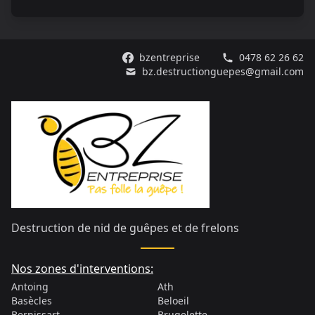
bzentreprise
0478 62 26 62
bz.destructionguepes@gmail.com
Destruction de nid de guêpes et de frelons
Nos zones d'interventions:
Destruction nid de guêpes et frelons à
Destruction nid de guêpes et 
Antoing
Antoing
Ath
Destruction nid de guêpes et frelons à
Destruction nid de guêpes 
Basècles
Basècles
Beloeil
Destruction nid de guêpes et frelons à
Destruction nid de guê
Bernissart
Bernissart
Brugelette